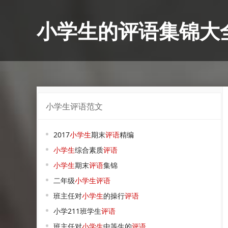
小学生的评语集锦大
小学生评语范文
2017
小学生
期末
评语
精编
小学生
综合素质
评语
小学生
期末
评语
集锦
二年级
小学生
评语
班主任对
小学生
的操行
评语
小学211班学生
评语
班主任对
小学生
中等生的
评语