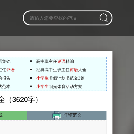
语集锦
高中班主任
评语
精编
主任
评语
经典高中生班主任
评语
大全
的报告
小学生
暑假计划书范文3篇
式范本
小学生
阳光体育活动方案
（3620字）
载
打印范文