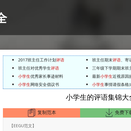
全
2017班主任工作计划
评语
班主任期末
评语
、寄
班主任对优秀学生
评语
三年级下学期期末班
小学生
优秀家长事迹材料
最新
小学生
近视原因
小学生
网络安全倡议书
小学生
事情请假条格
小学生的评语集锦大全
复制范本
免费下
【EEGU范文】