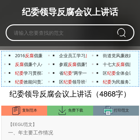
纪委领导反腐会议上讲话
2016
反腐
倡廉心得体会
企业员工学习
反腐
倡廉学习心得体会
街道党风廉政建设
反腐
倡廉个人心得体会
参观
反腐
倡廉警示教育展体会
十七大
反腐
倡廉心
纪委
学习贯彻习近平总书记“7?26”重要讲话有感
省
纪委
“两学一做”专题调研会发言提纲
区
纪委
全体会议讲
纪委
效能问责工作汇报
区
纪委
领导班子述职报告
纪委
为民服务工作
纪委领导反腐会议上讲话（4868字）
复制范本
免费下载
打印范文
【EEGU范文】
一、年主要工作情况