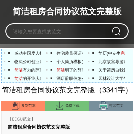
简洁租房合同协议范文完整版
感动中国度人物事迹简介及颁奖词（
住宅质量保证书【
完整版
完整版
）
简历(中专生
】
完整版
物流公司创业计划书范文【
个人简历模板(
完整版
】
完整版
)
北京故宫导游词
完
简洁
有力的辞职报告
简洁
明了的辞职报告2017
关于简历自我评价
简洁
的开业庆典主持词
酒店辞职信怎么写最
简洁
园林设计大学生的
简洁租房合同协议范文完整版（3341字）
复制范本
免费下载
打印范文
【EEGU范文】
简洁租房合同协议范文完整版