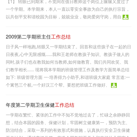
【1】 转眼已到期末，不觉间在值日教师这个岗位上辗辗又度过了
一个学期。本学期来，本人一直以零安全事故为自己的执行宗旨，
以共创平安和谐校园为目标，兢兢业业，敬岗爱岗守岗，用自
2009第二学期班主任
工作总结
日子风一样地跑,转眼又一学期结束了。回首和这些孩子在一起的日
日夜夜,心中无限感慨……我和王老师在教孩子知识、教孩子做人的
同时,孩子们也在教我如何当教师,如何做教育。我们共同欢笑、我
们教学相长…… 现将我本学期的班级管理工作及教学方面简单总结
如下: 班级管理方面 一·培养得力小助手,和谐班级大家庭 常言道:一
个篱笆三个桩,一个好汉三个帮。要想把班级工作做好、
年度第二学期卫生保健
工作总结
一学期在繁忙、紧张的工作中不知不觉地过去了，忙碌之余静静回
想，结合本园的园务、保健计划，牢固树立健康第一，预防为主、
防治结合，采取一系列的有效形式和措施，认真执行安全卫生保健