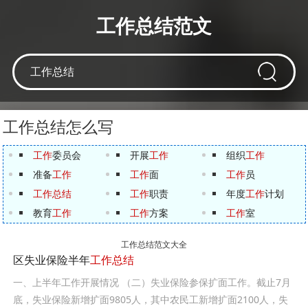
工作总结范文
工作总结怎么写
工作
委员会
开展
工作
组织
工作
准备
工作
工作
面
工作
员
工作总结
工作
职责
年度
工作
计划
教育
工作
工作
方案
工作
室
工作总结范文大全
区失业保险半年
工作总结
一、上半年工作开展情况 （二）失业保险参保扩面工作。截止7月
底，失业保险新增扩面9805人，其中农民工新增扩面2100人，失