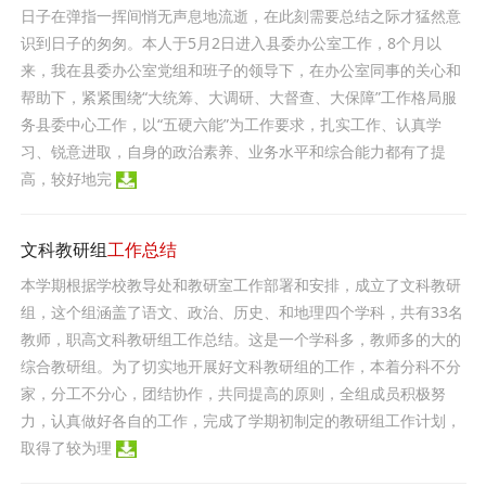
日子在弹指一挥间悄无声息地流逝，在此刻需要总结之际才猛然意
识到日子的匆匆。本人于5月2日进入县委办公室工作，8个月以
来，我在县委办公室党组和班子的领导下，在办公室同事的关心和
帮助下，紧紧围绕“大统筹、大调研、大督查、大保障”工作格局服
务县委中心工作，以“五硬六能”为工作要求，扎实工作、认真学
习、锐意进取，自身的政治素养、业务水平和综合能力都有了提
高，较好地完
文科教研组
工作总结
本学期根据学校教导处和教研室工作部署和安排，成立了文科教研
组，这个组涵盖了语文、政治、历史、和地理四个学科，共有33名
教师，职高文科教研组工作总结。这是一个学科多，教师多的大的
综合教研组。为了切实地开展好文科教研组的工作，本着分科不分
家，分工不分心，团结协作，共同提高的原则，全组成员积极努
力，认真做好各自的工作，完成了学期初制定的教研组工作计划，
取得了较为理