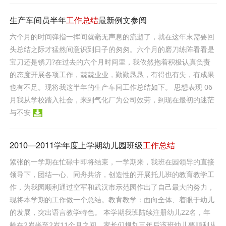
生产车间员半年
工作总结
最新例文参阅
六个月的时间弹指一挥间就毫无声息的流逝了，就在这年末需要回
头总结之际才猛然间意识到日子的匆匆。六个月的磨刀练阵看看是
宝刀还是锈刀?在过去的六个月时间里，我依然抱着积极认真负责
的态度开展各项工作，兢兢业业，勤勤恳恳，有得也有失，有成果
也有不足。现将我这半年的生产车间工作总结如下。 思想表现 06
月我从学校踏入社会，来到气化厂为公司效劳，到现在最初的迷茫
与不安
2010—2011学年度上学期幼儿园班级
工作总结
紧张的一学期在忙碌中即将结束，一学期来，我班在园领导的直接
领导下，团结一心、同舟共济，创造性的开展托儿班的教育教学工
作，为我园顺利通过空军和武汉市示范园作出了自己最大的努力，
现将本学期的工作做一个总结。教育教学：面向全体、着眼于幼儿
的发展，突出语言教学特色。 本学期我班陆续注册幼儿22名，年
龄在2岁半至2岁11个月之间。家长们规划三年后该班幼儿要顺利从