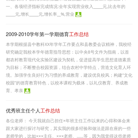
一、各项经济指标完成情况:全年实现营业收入_____元,比去年的
_____元,增长_____元,增长率__%,营业
2009-2010学年第一学期德育
工作总结
本学期根据县中教科XX年学年工作要点和县教委会议精神，我校经
研究确定我校本学年德育指导思想：以中央8号文件为指南，以首
都农村教育现代化实验区建设为契机，促进提高学生思想道德素质
为目标；不断整合校园资源，结合农村中学特点，营造文化育人环
境。加强学生良好行为习惯的养成教育，建设优良校风；构建“文化
校园”的德育教育特色，以校本课程为载体，以礼仪教育、养成教
育、孝亲
优秀班主任个人
工作总结
各位老师： 今天我就自己担任×年班主任工作以来的心得和体会来
跟大家进行探讨与研究，其实我的很多经验和做法是跟在座的一些
老师学的，比如×××主任、×××老师、……等，因为我觉得这些老师