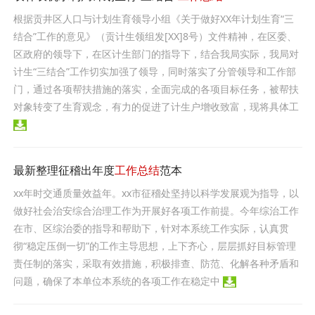
根据贡井区人口与计划生育领导小组《关于做好XX年计划生育“三
结合”工作的意见》（贡计生领组发[XX]8号）文件精神，在区委、
区政府的领导下，在区计生部门的指导下，结合我局实际，我局对
计生“三结合”工作切实加强了领导，同时落实了分管领导和工作部
门，通过各项帮扶措施的落实，全面完成的各项目标任务，被帮扶
对象转变了生育观念，有力的促进了计生户增收致富，现将具体工
最新整理征稽出年度
工作总结
范本
xx年时交通质量效益年。xx市征稽处坚持以科学发展观为指导，以
做好社会治安综合治理工作为开展好各项工作前提。今年综治工作
在市、区综治委的指导和帮助下，针对本系统工作实际，认真贯
彻“稳定压倒一切”的工作主导思想，上下齐心，层层抓好目标管理
责任制的落实，采取有效措施，积极排查、防范、化解各种矛盾和
问题，确保了本单位本系统的各项工作在稳定中