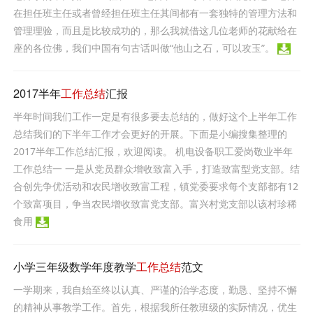
在担任班主任或者曾经担任班主任其间都有一套独特的管理方法和
管理理验，而且是比较成功的，那么我就借这几位老师的花献给在
座的各位佛，我们中国有句古话叫做“他山之石，可以攻玉”。
2017半年
工作总结
汇报
半年时间我们工作一定是有很多要去总结的，做好这个上半年工作
总结我们的下半年工作才会更好的开展。下面是小编搜集整理的
2017半年工作总结汇报，欢迎阅读。 机电设备职工爱岗敬业半年
工作总结一 一是从党员群众增收致富入手，打造致富型党支部。结
合创先争优活动和农民增收致富工程，镇党委要求每个支部都有12
个致富项目，争当农民增收致富党支部。富兴村党支部以该村珍稀
食用
小学三年级数学年度教学
工作总结
范文
一学期来，我自始至终以认真、严谨的治学态度，勤恳、坚持不懈
的精神从事教学工作。首先，根据我所任教班级的实际情况，优生