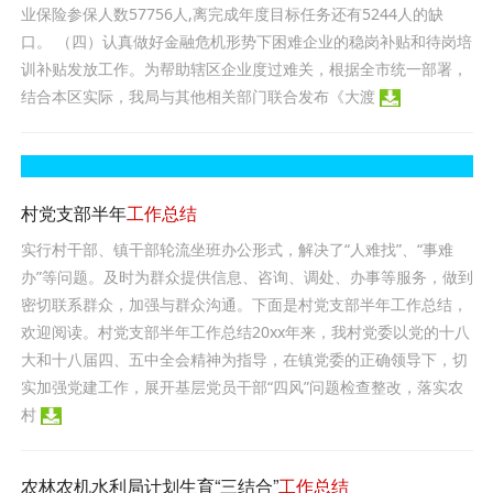
业保险参保人数57756人,离完成年度目标任务还有5244人的缺
口。 （四）认真做好金融危机形势下困难企业的稳岗补贴和待岗培
训补贴发放工作。为帮助辖区企业度过难关，根据全市统一部署，
结合本区实际，我局与其他相关部门联合发布《大渡
村党支部半年
工作总结
实行村干部、镇干部轮流坐班办公形式，解决了“人难找”、“事难
办”等问题。及时为群众提供信息、咨询、调处、办事等服务，做到
密切联系群众，加强与群众沟通。下面是村党支部半年工作总结，
欢迎阅读。村党支部半年工作总结20xx年来，我村党委以党的十八
大和十八届四、五中全会精神为指导，在镇党委的正确领导下，切
实加强党建工作，展开基层党员干部“四风”问题检查整改，落实农
村
农林农机水利局计划生育“三结合”
工作总结