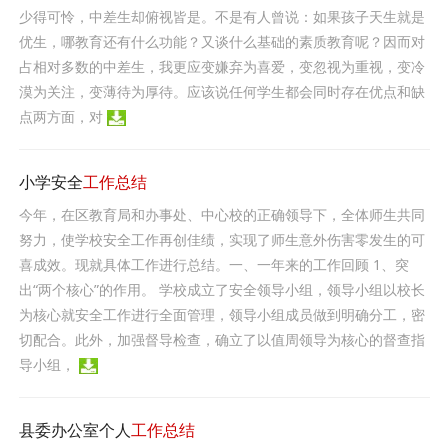
少得可怜，中差生却俯视皆是。不是有人曾说：如果孩子天生就是
优生，哪教育还有什么功能？又谈什么基础的素质教育呢？因而对
占相对多数的中差生，我更应变嫌弃为喜爱，变忽视为重视，变冷
漠为关注，变薄待为厚待。应该说任何学生都会同时存在优点和缺
点两方面，对
小学安全
工作总结
今年，在区教育局和办事处、中心校的正确领导下，全体师生共同
努力，使学校安全工作再创佳绩，实现了师生意外伤害零发生的可
喜成效。现就具体工作进行总结。一、一年来的工作回顾 1、突
出“两个核心”的作用。 学校成立了安全领导小组，领导小组以校长
为核心就安全工作进行全面管理，领导小组成员做到明确分工，密
切配合。此外，加强督导检查，确立了以值周领导为核心的督查指
导小组，
县委办公室个人
工作总结