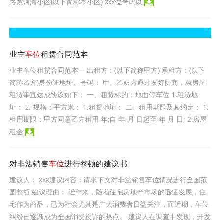
路紫河湾小区(以下简称本小区) xxx位号码以
业主
车位
租赁合同范本
业主车位租赁合同范本一 出租方：(以下简称甲方) 承租方：(以下
简称乙方)身份证地址、号码： 甲、乙双方通过友好协商，就房屋
租赁事宜达成协议如下： 一、租赁标的：地面停车位 1.租赁地
址： 2. 规格：平方米： 1.租赁地址： 二、租用期限及其约定： 1.
租用期限：甲方同意乙方租用 年;自 年 月 日起至 年 月 日; 2.房屋
租金
对非法销售
车位
进行整顿的建议书
建议人： xxx建议内容：请求下文对非法销售车位情况进行全国范
围整顿 建议理由： 近年来，随着住宅房地产市场的迅猛发展，住
宅作为商品，已为社会尤其是广大消费者日益关注，而近期，车位
纠纷已逐渐成为全国消费投诉的热点。 建议人在调查中发现，开发