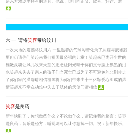
是东方戏剧里特有的道具。他说，你们的正义、欣喜、奸诈、滑
六·一 请将
笑容
带给汶川
一次大地的震撼将汶川六·一里温馨的气球彩带化为了灰霾与废墟残
垣但仍请你们笑起来我们祖国最坚强的儿童！笑起来已离开尘世的
稚嫩灵魂让风儿吹来天堂的思念让阳光晒干你们父母脸上氤氲的泪
水笑起来失去了亲人的孩子们当死亡已成为了不可避免的悲剧带走
了你们家的温馨请相信祖国将为你们带来由十三亿颗爱心组成的温
情笑起来不幸在劫难中失去了肢体的天使们请相信
笑容
是良药
新年快到了，你想做些什么？不论做什么，请记住我的格言：笑容
是良药，音乐是秘方，睡觉则可以让你忘掉一切。祝：新年快乐。