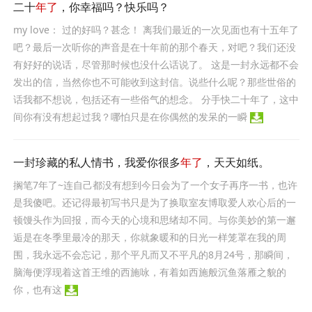
二十
年了
，你幸福吗？快乐吗？
my love： 过的好吗？甚念！ 离我们最近的一次见面也有十五年了
吧？最后一次听你的声音是在十年前的那个春天，对吧？我们还没
有好好的说话，尽管那时候也没什么话说了。 这是一封永远都不会
发出的信，当然你也不可能收到这封信。说些什么呢？那些世俗的
话我都不想说，包括还有一些俗气的想念。 分手快二十年了，这中
间你有没有想起过我？哪怕只是在你偶然的发呆的一瞬
一封珍藏的私人情书，我爱你很多
年了
，天天如纸。
搁笔7年了~连自己都没有想到今日会为了一个女子再序一书，也许
是我傻吧。还记得最初写书只是为了换取室友博取爱人欢心后的一
顿馒头作为回报，而今天的心境和思绪却不同。与你美妙的第一邂
逅是在冬季里最冷的那天，你就象暖和的日光一样笼罩在我的周
围，我永远不会忘记，那个平凡而又不平凡的8月24号，那瞬间，
脑海便浮现着这首王维的西施咏，有着如西施般沉鱼落雁之貌的
你，也有这