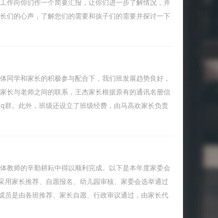
要工作向你们作一个简要汇报，让你们进一步了解情况，并
家长们的心声，了解您们的需要和孩子们的需要并探讨一下
全体同学和家长的积极参与配合下，我们班发展趋势良好，
及家长与老师之间的联系，王杰家长根据原有的通讯名册信
qq群。此外，班级还设立了班级经费，由马高欢家长负责
在全体教师的辛勤耕耘中得以顺利完成。以下是本年度家委会
采用家长推荐、自愿报名、幼儿园审核、家委会选举通过
成员是由各班推荐、家长自愿、行政审议通过，由家长代