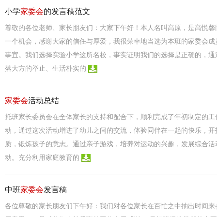
小学
家委会
的发言稿范文
尊敬的各位老师、家长朋友们：大家下午好！本人名叫高原，是高悦馨
一个机会，感谢大家的信任与厚爱，我很荣幸地当选为本班的家委会成
事宜。我们选择实验小学这所名校，事实证明我们的选择是正确的，通
落大方的举止、生活朴实的
家委会
活动总结
托班家长委员会在全体家长的支持和配合下，顺利完成了年初制定的工
动，通过这次活动增进了幼儿之间的交流，体验同伴在一起的快乐，开
质，锻炼孩子的意志。通过亲子游戏，培养对运动的兴趣，发展综合活
动。充分利用家庭教育的
中班
家委会
发言稿
各位尊敬的家长朋友们下午好：我们对各位家长在百忙之中抽出时间来