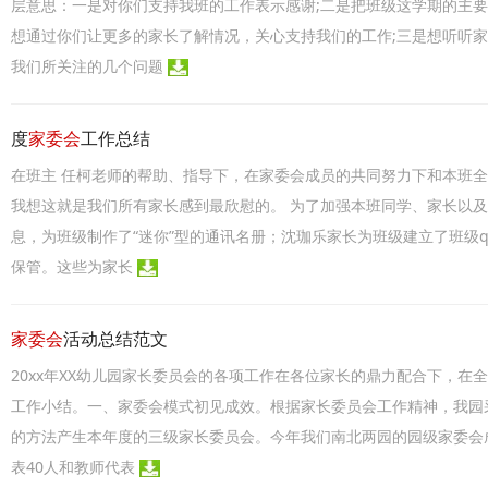
层意思：一是对你们支持我班的工作表示感谢;二是把班级这学期的主
想通过你们让更多的家长了解情况，关心支持我们的工作;三是想听听
我们所关注的几个问题
度
家委会
工作总结
在班主 任柯老师的帮助、指导下，在家委会成员的共同努力下和本班
我想这就是我们所有家长感到最欣慰的。 为了加强本班同学、家长以
息，为班级制作了“迷你”型的通讯名册；沈珈乐家长为班级建立了班级
保管。这些为家长
家委会
活动总结范文
20xx年XX幼儿园家长委员会的各项工作在各位家长的鼎力配合下，
工作小结。一、家委会模式初见成效。根据家长委员会工作精神，我园
的方法产生本年度的三级家长委员会。今年我们南北两园的园级家委会
表40人和教师代表