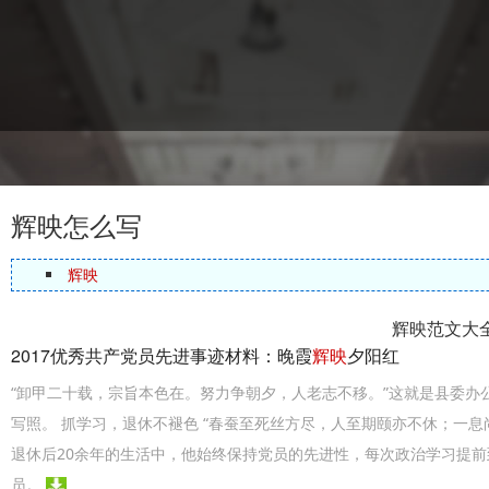
辉映怎么写
辉映
辉映范文大
2017优秀共产党员先进事迹材料：晚霞
辉映
夕阳红
“卸甲二十载，宗旨本色在。努力争朝夕，人老志不移。”这就是县委办公
写照。 抓学习，退休不褪色 “春蚕至死丝方尽，人至期颐亦不休；一
退休后20余年的生活中，他始终保持党员的先进性，每次政治学习提
员。