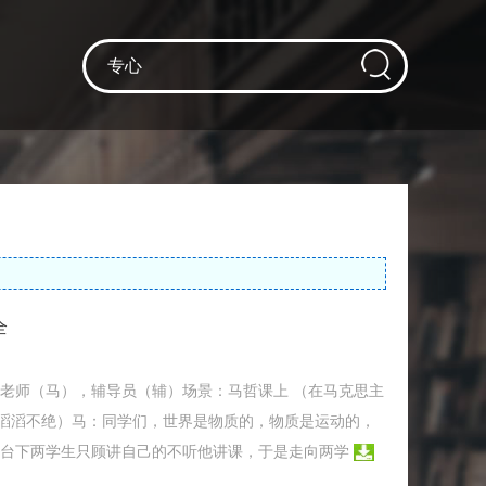
全
，马哲老师（马），辅导员（辅）场景：马哲课上 （在马克思主
滔滔不绝）马：同学们，世界是物质的，物质是运动的，
现台下两学生只顾讲自己的不听他讲课，于是走向两学