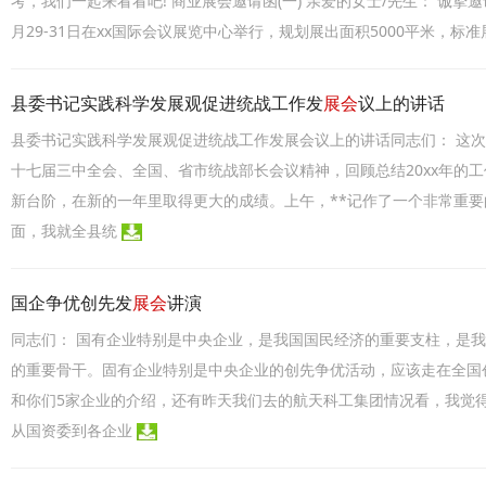
考，我们一起来看看吧! 商业展会邀请函(一) 亲爱的女士/先生： 诚挚邀
月29-31日在xx国际会议展览中心举行，规划展出面积5000平米，标准
县委书记实践科学发展观促进统战工作发
展会
议上的讲话
县委书记实践科学发展观促进统战工作发展会议上的讲话同志们： 这
十七届三中全会、全国、省市统战部长会议精神，回顾总结20xx年的工
新台阶，在新的一年里取得更大的成绩。上午，**记作了一个非常重
面，我就全县统
国企争优创先发
展会
讲演
同志们： 国有企业特别是中央企业，是我国国民经济的重要支柱，是
的重要骨干。固有企业特别是中央企业的创先争优活动，应该走在全国
和你们5家企业的介绍，还有昨天我们去的航天科工集团情况看，我觉
从国资委到各企业