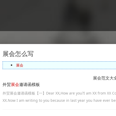
展会怎么写
展会
展会范文大
外贸
展会
邀请函模板
外贸展会邀请函模板【一】Dear XX,How are you?I am XX from XX Co,Ltd, 
XX.Now I am writing to you because in last year you have ever b