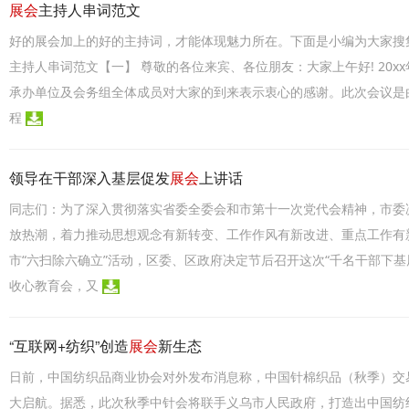
展会
主持人串词范文
好的展会加上的好的主持词，才能体现魅力所在。下面是小编为大家搜集
主持人串词范文【一】 尊敬的各位来宾、各位朋友：大家上午好! 20
承办单位及会务组全体成员对大家的到来表示衷心的感谢。此次会议是
程
领导在干部深入基层促发
展会
上讲话
同志们：为了深入贯彻落实省委全委会和市第十一次党代会精神，市委
放热潮，着力推动思想观念有新转变、工作作风有新改进、重点工作有
市“六扫除六确立”活动，区委、区政府决定节后召开这次“千名干部下
收心教育会，又
“互联网+纺织”创造
展会
新生态
日前，中国纺织品商业协会对外发布消息称，中国针棉织品（秋季）交易
大启航。据悉，此次秋季中针会将联手义乌市人民政府，打造出中国纺织