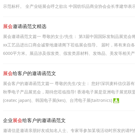
示范标杆。 全产业链展会呼之欲出 中国纺织品商业协会会长李建华表
展会
邀请函范文精选
展会邀请函范文篇一 尊敬的女士/先生： 第3届中国国际发制品展览会将于
xx工艺品进出口商会诚挚地邀请阁下莅临展会指导。 届时，将有来自
6000平方米。展品涉及假发类、假发类原材料、发饰品、美发等相关
展会
给客户的邀请函范文
展会客户的邀请函范文篇一 尊敬的先生/女士： 您好!深圳麦科信仪器有限公司(m
秋季电子产品展览会，期待您莅临指导! 香港电子展是亚洲电子展览联盟(a
(ceatec japan)、韩国电子展(kes)、台湾电子展(taitronics)
企业
展会
给客户的邀请函范文
邀请信是邀请亲朋好友或知名人士、专家等参加某项活动时所发的请约