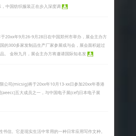
示，中国纺织服装正在步入深度调
20xx年9月26-9月28日在中国郑州市举办，展会主办方
各国的300多家发制品生产厂家参展或与会，展会面积超过
产品。 金秋九月，展会主办方将邀请国际知名发
icsig)将于20xx年10月13-xx日参加20xx年香港
eecc)五大成员之一，与中国电子展(cef)日本电子展
性书信。它是现实生活中常用的一种日常应用写作文种。