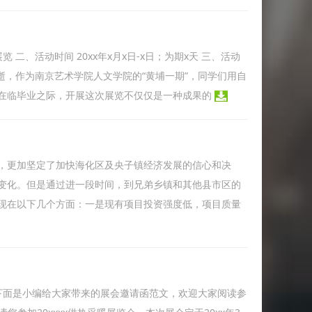
 二、活动时间 20xx年x月x日-x日；为期x天 三、活动
逝，作为南京艺术学院人文学院的“黄埔一期”，同学们用自
在临毕业之际，开展这次展览不仅仅是一种成果的
，更加坚定了加快海化区及央子镇经济发展的信心和决
变化。但是通过进一段时间，到兄弟乡镇和其他县市区的
现在以下几个方面：一是现有项目投资强度低，项目质量
下面是小编给大家带来的展会邀请函范文，欢迎大家阅读参