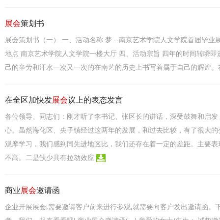
展会
策划书
展会策划书（一） 一、活动名称 梦 --南京艺术学院人文学院首届毕业展览
地点 南京艺术学院人文学院一楼大厅 四、活动宗旨 四年的时间转瞬即
己的辛劳和汗水一次又一次的在南艺的历史上书写着属于自己的辉煌。
在全区加快发
展会
议上的表态发言
各位领导、同志们：刚才听了李书记、张区长的讲话，深受鼓舞和启发
心。虽然海化区、央子镇经过这两年的发展，和过去比较，有了很大的
观摩学习，我们感到同先进地区比，我们还存在着一定的差距。主要表
不高。二是缺少具有拉动效应
商业
展会
邀请函
企业开展展会,需要邀请客户前来进行参观,就需要向客户发出邀请函。