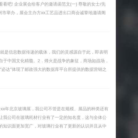
吧! 企业展会给客户的邀请函范文(一) 尊敬的女士/先
国郑州市举办，展会主办方xx工艺品进出口商会诚挚地邀请阁
火就是信息数据传递的载体，我们的灵感源自于此，即表明
自于中国文化精髓。2．烽火是战争的象征，商场如战场，
．“必达”体现了邮政强大的数据库平台所提供的数据营销之
于xx年北京玻璃展，我公司不管是在规模、展品的种类还有
让我公司在玻璃耗材行业有了一定的知名度，这与全体公
的知识面更加宽广，对玻璃行业有了更新的认识并且从中