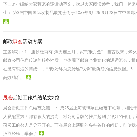
下面是小编给大家带来的邀请函范文，欢迎大家阅读参考，我们一起来看看
生： 第3届中国国际发制品展览会将于20xx年9月26-9月28日在中
邮政
展会
活动方案
主题解析：1．唐朝杜甫有“烽火连三月，家书抵万金”，自古以来，烽
邮政公司信息传递的服务性质，也体现了邮政企业文化的源远流长，根
在没有硝烟的商战中，邮政始终为您传递“战争”最前沿的信息数据。3
高效精准。
展会
后勤工作总结范文3篇
展会后勤工作总结范文篇一： 第25届上海玻璃展已经落下帷幕，相比
人员配置方面都有很大的提高，对公司品牌的推广起到了很好的作用，
司员工的努力是分不开的。而在展会上遇到的各种各样的问题，则使我
汲取经验，学会了