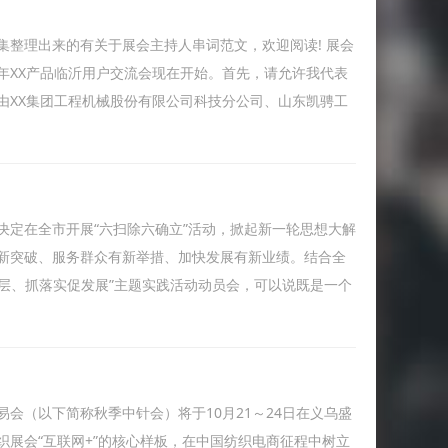
整理出来的有关于展会主持人串词范文，欢迎阅读! 展会
xx年XX产品临沂用户交流会现在开始。首先，请允许我代表
由XX集团工程机械股份有限公司科技分公司、山东凯骋工
决定在全市开展“六扫除六确立”活动，掀起新一轮思想大解
新突破、服务群众有新举措、加快发展有新业绩。结合全
基层、抓落实促发展”主题实践活动动员会，可以说既是一个
会（以下简称秋季中针会）将于10月21～24日在义乌盛
展会“互联网+”的核心样板，在中国纺织电商征程中树立