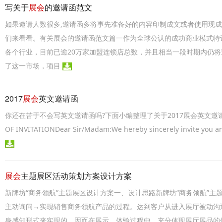
写关于
展会
的邀请函范文
如果邀请人数很多,邀请函多将事先准备好的内容印制成文或者使用现成
们来看看。有关展会的邀请函范文篇一作为全球公认的成功商业模式特
各个行业，目前已逾20万家加盟连锁店总数，并且相当一段时期内仍将
了这一市场，项目
2017
展会
英文邀请函
你还在苦于不会写英文邀请函吗?下面小编整理了关于2017展会英文邀请函范
OF INVITATIONDear Sir/Madam:We hereby sincerely invite you and
展会
主题展区活动策划方案设计方案
新牌坊“商务领航”主题展区设计方案一、设计思路新牌坊“商务领航”
主动询问→实现销售商务领航产品的过程。达到客户从进入展厅被动沟
身感知形式来实现的，因而在展示、体验过程中，充分体现展厅展品的