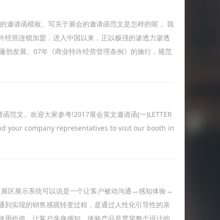
的邀请函模板。写关于展会的邀请函范文是怎样的呢， 我
许经营连锁加盟，进入中国以来，正以极强的渗透力渗透
蓬勃发展。07年《商业特许经营管理条例》的施行，规范
文。欢迎大家参考!2017展会英文邀请函(一)LETTER
 your company representatives to visit our booth in
主题展区展示系统可以说是一个让客户被动沟通→感知体验→
通到实现的销售感观转变过程，是通过人性化引导性的亲
使用价值，让客户亲身感知、体验产品是贯穿整个设计的