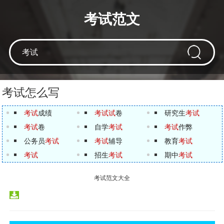
考试范文
考试怎么写
考试
成绩
考试试
卷
研究生
考试
考试
卷
自学
考试
考试
作弊
公务员
考试
考试
辅导
教育
考试
考试
招生
考试
期中
考试
考试范文大全