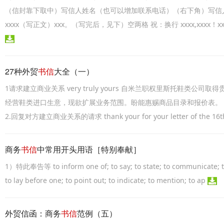
（信封靠下取中）写信人姓名（也可以增加联系电话）（右下角）写信人
xxxx（写正文）xxx。（写完后，见下）空两格 祝：换行 xxxx,xxx
27种外贸
书信
大全（一）
1请求建立商业关系 very truly yours 自米兰职权里斯托鞋类
经营鞋类进口生意，现欲扩展业务范围。盼能惠赐商品目录和报价表。 
2.回复对方建立商业关系的请求 thank your for your letter of the 16
商务
书信
中常用开头用语［特别奉献］
1）特此奉告等 to inform one of; to say; to state; to communicate; to 
to lay before one; to point out; to indicate; to mention; to ap
外贸信函：商务
书信
范例（五）