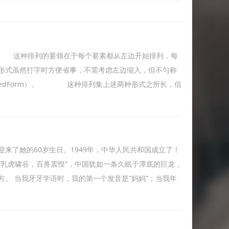
）。 这种排列的要领在于每个要素都从左边开始排列，每
形式虽然打字时方便省事，不需考虑左边缩入，但不匀称
iedForm）。 这种排列集上述两种形式之所长，信
来了她的60岁生日。1949年，中华人民共和国成立了！
：乳虎啸谷，百兽震惶”，中国犹如一条久眠于潭底的巨龙，
。 当我牙牙学语时，我的第一个发音是“妈妈”；当我年