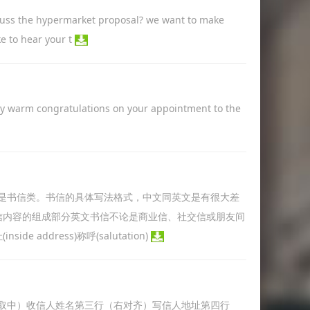
s the hypermarket proposal? we want to make
e to hear your t
 my warm congratulations on your appointment to the
是书信类。书信的具体写法格式，中文同英文是有很大差
信内容的组成部分英文书信不论是商业信、社交信或朋友间
address)称呼(salutation)
取中）收信人姓名第三行（右对齐）写信人地址第四行