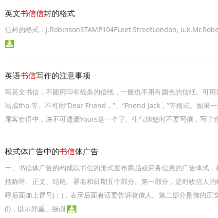
英文
书信信
封的格式
信封的格式：J.RobinsonSTAMP104FLeet StreetLondon, u.k.Mr.Robert 
英语
书信
写作的注意事项
写英文书信，不能用印有线条的信纸，一般也不用有颜色的信纸。可用简略的拼法，
写成tho.等。不可用“Dear Friend，”、“Friend Jack，”等格式
尾客套语中，决不可遗漏Yours这一个字。生气恼怒时不要写信，写了
模式体广告中的
书信
体广告
一、书信体广告的构成以书信的形式发布商品或劳务信息的广告体式，
括称呼、正文、结尾、署名和日期五个部分。第一部分，是对收信人的
呼后面加上冒号(：)，表示后面有话要告诉收信人。第二部分是信的正
(!)，以示郑重、强调