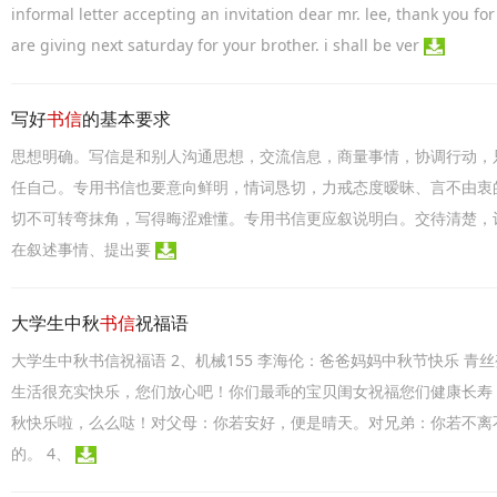
informal letter accepting an invitation dear mr. lee, thank you fo
are giving next saturday for your brother. i shall be ver
写好
书信
的基本要求
思想明确。写信是和别人沟通思想，交流信息，商量事情，协调行动，
任自己。专用书信也要意向鲜明，情词恳切，力戒态度暧昧、言不由衷
切不可转弯抹角，写得晦涩难懂。专用书信更应叙说明白。交待清楚，
在叙述事情、提出要
大学生中秋
书信
祝福语
大学生中秋书信祝福语 2、机械155 李海伦：爸爸妈妈中秋节快乐 
生活很充实快乐，您们放心吧！你们最乖的宝贝闺女祝福您们健康长寿，万
秋快乐啦，么么哒！对父母：你若安好，便是晴天。对兄弟：你若不离
的。 4、