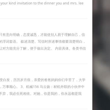
r your kind invitation to the dinner you and mrs. lee
只有意向明确，态度诚恳，才能使别人易于理解自己，信
的浮词套语。 叙述清楚。写信时所述事情都要清楚明白，
让对方能充分了解，便于做出决定。 内容具体。各类书信
青丝变白发，历历岁月痕，亲爱的爸爸妈妈你们辛苦了，大学
事顺心。 3、机械156 马云扬：材机外联的小伙伴中
不弃，我必生死相依。对她，你是我的，你永远都是我