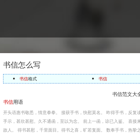
书信怎么写
书信
格式
书信
书信范文大
书信
用语
开头语惠书敬悉，情意拳拳。 接获手书，快慰莫名。 昨得手书，反复
手示，甚欣甚慰。久不通函，至以为念。 前上一函，谅已入鉴。 喜接
故人。 得书甚慰，千里面目。得书之喜，旷若复面。 数奉手书，热