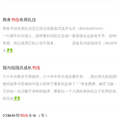
商务
书信
布局礼仪
商务书信布局礼仪②正排式或垂直式或齐头式（BlockedForm
一行都不向右缩入，因而整封信的左边成一垂直线右边参差不齐。这种
美观，所以使用它的人也不很多。 ③改良式或混排式（Modif
头
我与祖国共成长
书信
六十年光辉岁月弹指间，六十年中华大地沧桑巨变。，我们伟大的祖国迎
饱经战争与苦难的中国人民终于重新站起来了！“潜龙腾渊，鳞爪飞扬
又好似一头沉睡于深林的猛虎，重新以一个大国的身份屹立于世界的东方
幼无知
27种外贸
书信
大全（五）