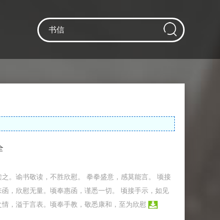
全
读之。谕书敬读，不胜欣慰。 拳拳盛意，感莫能言。 顷接
来函，欣慰无量。顷奉惠函，谨悉一切。 顷接手示，如见
挚之情，溢于言表。顷奉手教，敬悉康和，至为欣慰