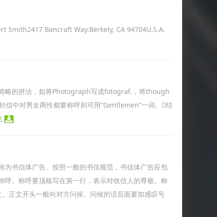
Smith2417 Bancraft Way.Berkely, CA 94704U.S.A.
如将Photograph写成fotograf.，将though
。如果一封信中对男女两性都要称呼则可用“Gentlemen”一词。结
也
称为书信体广告。按照一般的书信规范，书信体广告应包
称呼。称呼要顶格写在第一行，表示对收信人的尊敬。称
文。正文开头一般向对方问候。问候的话后面要加感叹号