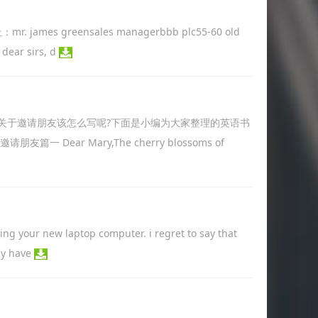
址：mr. james greensales managerbbb plc55-60 old
dear sirs, d
关于邀请朋友该怎么写呢?下面是小编为大家整理的英语书
ar Mary,The cherry blossoms of
g your new laptop computer. i regret to say that
ly have