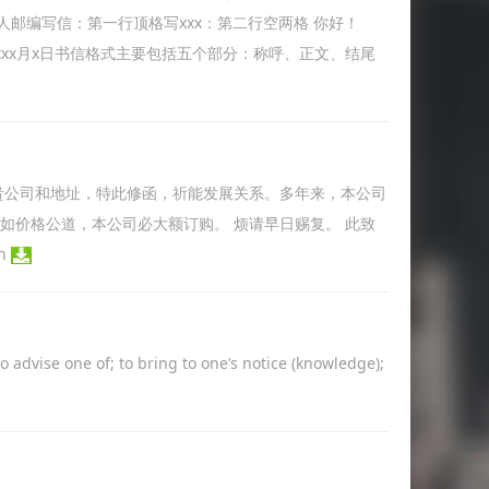
邮编写信：第一行顶格写xxx：第二行空两格 你好！
x！xxxx月x日书信格式主要包括五个部分：称呼、正文、结尾
公司取得贵公司和地址，特此修函，祈能发展关系。多年来，本公司
如价格公道，本公司必大额订购。 烦请早日赐复。 此致
th
advise one of; to bring to one’s notice (knowledge);