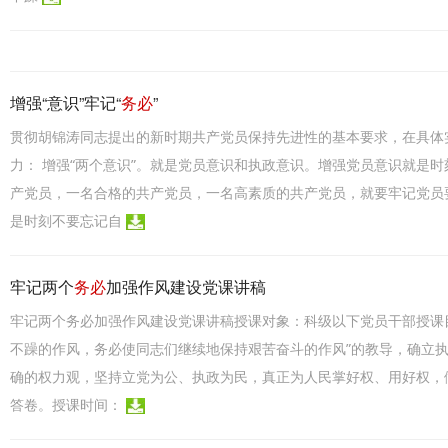
增强“意识”牢记“
务必
”
贯彻胡锦涛同志提出的新时期共产党员保持先进性的基本要求，在具体
力： 增强“两个意识”。就是党员意识和执政意识。增强党员意识就是
产党员，一名合格的共产党员，一名高素质的共产党员，就要牢记党员
是时刻不要忘记自
牢记两个
务必
加强作风建设党课讲稿
牢记两个务必加强作风建设党课讲稿授课对象：科级以下党员干部授课
不躁的作风，务必使同志们继续地保持艰苦奋斗的作风”的教导，确立
确的权力观，坚持立党为公、执政为民，真正为人民掌好权、用好权，
答卷。授课时间：