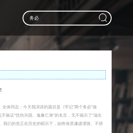
全
领导、全体同志：今天我演讲的题目是《牢记“两个务必”做
不验证“忧伤兴国、逸豫亡身”的名言，无不揭示了“滋生
训。我们的党正在历史的昭示下，始终保质谦虚谨慎、不骄