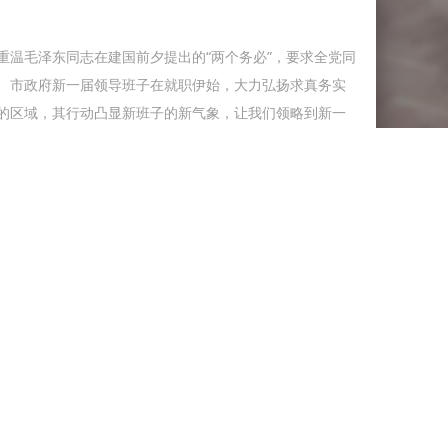
重温毛泽东同志在建国前夕提出的“两个务必”，要求全党同
委、市政府新一届领导班子在就职伊始，大力弘扬求真务实
的区域，其行动凸显新班子的新气象，让我们领略到新一
们应该看到，发生在我们干部队伍中的腐败现象是侵蚀社会的
在，不仅使党的事业遭受损失，也会使我们的党、政府和
尤其是近年来各种严重的腐败现象的发 生，让人民群众对
 中 小] 1949年，随着全国解放的即将到来，党中央决定中央