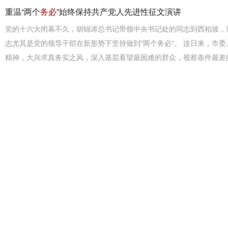
重温“两个
务必
”始终保持共产党人先进性征文演讲
党的十六大闭幕不久，胡锦涛总书记带领中央书记处的同志到西柏坡，
志尤其是党的领导干部在新形势下坚持做到“两个务必”。 连日来，市
精神，大兴求真务实之风，深入基层看望最困难的群众，视察条件最差
届班子
反腐败
务必
做到“四个不能”
在今年的“两会”上，反腐仍然成为代表和委员们关注的焦点。就此我
毒瘤，会严重危害党的健康肌体、影响社会的正常发展。腐败现象的存
企业在各个层面、不同岗位上为党和人民而辛勤工作的广大干部蒙羞。
一些党员干部的不
坚持“两个
务必
”
坚持“两个务必”[日期：2005-2-17] 来源： 作者：朱小观 [字体：大