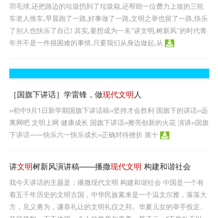
羽毛球,还把路边的垃圾扔到了垃圾箱,还帮助一位费力上坡的三轮
车老人推车,早晨跑了一路,好事做了一路,文明之举也留了一路,快乐
了别人也快乐了自己! 其实,要想成为一名"讲文明,树新风"的时代青
年并不是一件很困难的事情.只要我们从身边做起,从
［国旗下讲话］学雷锋，做
现代文明
人
››初中9月1日新学期国旗下讲话稿››坚持才会胜利 国旗下的讲话››远
离网吧 文明上网 健康成长 国旗下讲话››擦亮创新的火花 演讲››国旗
下讲话——快乐六一快乐成长››正确对待挫折 第十
讲
文明
树新风演讲稿——播撒
现代文明
构建和谐社会
我今天讲话的主题是：播撒现代文明 构建和谐社会 中国是一个有
着五千年历史的文明古国，中华民族素来是一个温文尔雅，落落大
方，见义勇为，谦恭礼让的文明礼仪之邦。华夏儿女的举手投足、