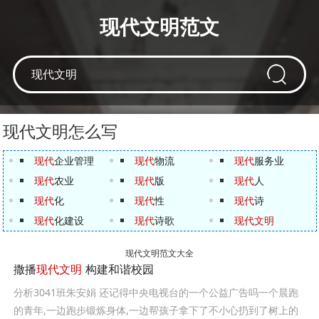
现代文明范文
现代文明怎么写
现代
企业管理
现代
物流
现代
服务业
现代
农业
现代
版
现代
人
现代
化
现代
性
现代
诗
现代
化建设
现代
诗歌
现代文明
现代文明范文大全
撒播
现代文明
构建和谐校园
分析3041班朱安娟 还记得中央电视台的一个公益广告吗一个晨跑
的青年,一边跑步锻炼身体,一边帮孩子拿下了不小心扔到了树上的