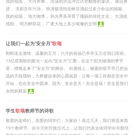
我的祖国， 大河奔腾， 浩荡的洪流冲过历史翻卷的漩涡， 激流勇
进， 洗刷百年污浊， 惊涛骇浪拍击峡谷涌起过多少命运的颠簸。
我的祖国， 地大物博， 风光秀美孕育了瑰丽的传统文化， 大漠收
残阳， 明月醉荷花， 广袤大地上多少璀璨的文明
让我们一起为“安全月”
歌颂
刚刚送走激情、温馨的五月，六月的祝福已亭亭玉立在我们面前。
13亿双期盼的眼光一起向“安全月”汇聚，在这个阳光铺满的季节
里，铿锵走来了“安全月”的脚步。 向莆线上，握紧的双手早已把会
战的天鼓擂响，大桥建设者的心愿就是：让每一项工程都在安全中
开始，也在安全中圆满。因为，安全是天！安全是福！安全是我们
永恒的财富
学生
歌颂
教师节的诗歌
敬爱的老师们，亲爱的同学们：大家好！再过几天，我们将迎来第
19个教师节。在今天的升旗仪式上，让我们代表全体同学向辛勤培