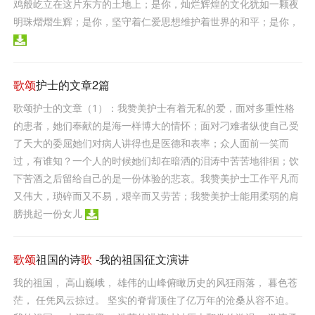
鸡般屹立在这片东方的土地上；是你，灿烂辉煌的文化犹如一颗夜
明珠熠熠生辉；是你，坚守着仁爱思想维护着世界的和平；是你，
歌颂
护士的文章2篇
歌颂护士的文章（1）：我赞美护士有着无私的爱，面对多重性格
的患者，她们奉献的是海一样博大的情怀；面对刁难者纵使自己受
了天大的委屈她们对病人讲得也是医德和表率；众人面前一笑而
过，有谁知？一个人的时候她们却在暗洒的泪涛中苦苦地徘徊；饮
下苦酒之后留给自己的是一份体验的悲哀。我赞美护士工作平凡而
又伟大，琐碎而又不易，艰辛而又劳苦；我赞美护士能用柔弱的肩
膀挑起一份女儿
歌颂
祖国的诗
歌
-我的祖国征文演讲
我的祖国， 高山巍峨， 雄伟的山峰俯瞰历史的风狂雨落， 暮色苍
茫， 任凭风云掠过。 坚实的脊背顶住了亿万年的沧桑从容不迫。