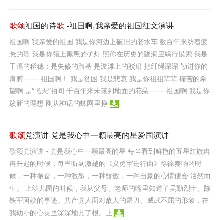
歌颂
祖国的诗
歌
-祖国啊,我亲爱的祖国征文演讲
祖国啊 我亲爱的祖国 我是你河边上破旧的老水车 数百年来纺着疲
惫的歌 我是你额上熏黑的矿灯 照你在历史的隧洞里蜗行摸索 我是
干瘪的稻穗；是失修的路基 是淤滩上的驳船 把纤绳深深 勒进你的
肩膊 —— 祖国啊！ 我是贫困 我是悲哀 我是你祖祖辈辈 痛苦的希
望啊 是“飞天”袖间 千百年来未落到地面的花朵 —— 祖国啊 我是你
簇新的理想 刚从神话的蛛网里挣
歌颂
党演讲 党是我心中一颗最亮的星爱国演讲
歌颂党演讲 - 党是我心中一颗最亮的星 每当看到鲜艳的五星红旗冉
冉升起的时候，每当听到激越的《义勇军进行曲》徐徐奏响的时
候，一种振奋，一种激昂，一种骄傲，一种自豪的心情便会 油然而
生。 上幼儿园的时候，我从父母、老师的嘴里知道了吴勤烈士、陈
铁军阿姨的事迹。共产党人面对敌人的屠刀、威武不屈的形象，在
我幼小的心灵里深深地扎了根。上