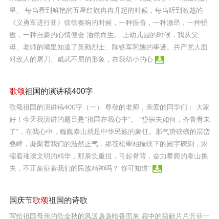
星。 每当看到鲜艳的五星红旗冉冉升起的时候，每当听到激越的
《义勇军进行曲》徐徐奏响的时候，一种振奋，一种激昂，一种骄
傲，一种自豪的心情便会 油然而生。 上幼儿园的时候，我从父
母、老师的嘴里知道了吴勤烈士、陈铁军阿姨的事迹。共产党人面
对敌人的屠刀、威武不屈的形象，在我幼小的心
歌颂
祖国的演讲稿400字
歌颂祖国的演讲稿400字（一） 尊敬的老师，亲爱的同学们： 大家
好！今天我演讲的题目是“祖国在我心中”。 “岱宗夫如何，齐鲁青未
了”，在我心中，巍巍泰山就是中华民族的象征。那气势磅礴的层峦
叠嶂，凝聚着我们的浩然正气，那苍松翠柏掩映下的殿宇碑刻，浓
缩着璀璨文明的精华，那肩负重担，弓起脊背，奋力攀爬的泰山挑
夫，不正象征着我们的民族精神吗？ 你可知道“
国庆节
歌颂
祖国的诗歌
写给祖国母亲的歌金秋的风送袅袅暗香而来 霜中的菊献片片芳菲一