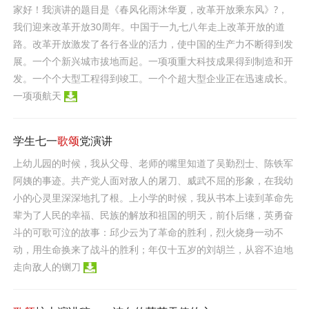
家好！我演讲的题目是《春风化雨沐华夏，改革开放乘东风》?，
我们迎来改革开放30周年。中国于一九七八年走上改革开放的道
路。改革开放激发了各行各业的活力，使中国的生产力不断得到发
展。一个个新兴城市拔地而起。一项项重大科技成果得到制造和开
发。一个个大型工程得到竣工。一个个超大型企业正在迅速成长。
一项项航天
学生七一
歌颂
党演讲
上幼儿园的时候，我从父母、老师的嘴里知道了吴勤烈士、陈铁军
阿姨的事迹。共产党人面对敌人的屠刀、威武不屈的形象，在我幼
小的心灵里深深地扎了根。上小学的时候，我从书本上读到革命先
辈为了人民的幸福、民族的解放和祖国的明天，前仆后继，英勇奋
斗的可歌可泣的故事：邱少云为了革命的胜利，烈火烧身一动不
动，用生命换来了战斗的胜利；年仅十五岁的刘胡兰，从容不迫地
走向敌人的铡刀