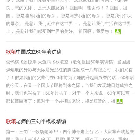
良，您的关怀， 是无人能及的！ 祖国啊，谢谢你！ 2.祖国，祖
国， 您是哺育我们的母亲， 您是呵护我们的母亲， 您是我们伟大
的母亲。 是您让我们诞生在这世界上， 是您让我们生活在这世界
上， 是您让我们感受到世界的美好。 祖国啊，我爱您！
歌颂
中国成立60年演讲稿
俊鹘横飞遥惊岸 大鱼腾飞欲凌空（歌颂祖国60年演讲稿）当国旗
炽焰般的身影与天际晨光彤红的胸膛融成一片辉煌之时，我们兴奋
了！假如我们的父辈们在60年前为了她的升起而兴奋的话，60年后
的今天，在又一个国庆节即将到来之际，当我们发现她日趋成熟之
时，我们也兴奋了！60年过去了，对于一个人来说，60年可以写一
部长篇巨著了；但对于一个共和国来说，却是短暂的，祖
歌颂
老师的三句半模板精编
篇一：三句半--歌颂老师 甲：四个帅哥走上台 乙：大家掌声响起来
丙：我们上来说点啥 丁：拜拜! 甲乙丙： 啊?! 丁：sorry，重来!