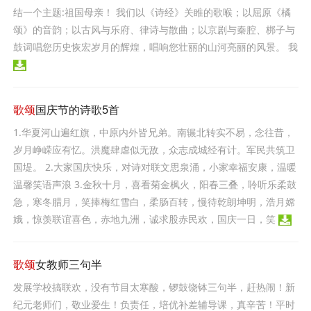
结一个主题:祖国母亲！ 我们以《诗经》关睢的歌喉；以屈原《橘
颂》的音韵；以古风与乐府、律诗与散曲；以京剧与秦腔、梆子与
鼓词唱您历史恢宏岁月的辉煌，唱响您壮丽的山河亮丽的风景。 我
歌颂
国庆节的诗歌5首
1.华夏河山遍红旗，中原内外皆兄弟。南辗北转实不易，念往昔，
岁月峥嵘应有忆。洪魔肆虐似无敌，众志成城经有计。军民共筑卫
国堤。 2.大家国庆快乐，对诗对联文思泉涌，小家幸福安康，温暖
温馨笑语声浪 3.金秋十月，喜看菊金枫火，阳春三叠，聆听乐柔鼓
急，寒冬腊月，笑捧梅红雪白，柔肠百转，慢待乾朗坤明，浩月嫦
娥，惊羡联谊喜色，赤地九洲，诚求股赤民欢，国庆一日，笑
歌颂
女教师三句半
发展学校搞联欢，没有节目太寒酸，锣鼓饶钵三句半，赶热闹！新
纪元老师们，敬业爱生！负责任，培优补差辅导课，真辛苦！平时