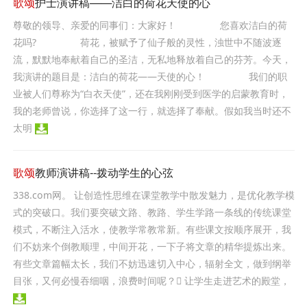
歌颂
护士演讲稿——洁白的荷花天使的心
尊敬的领导、亲爱的同事们：大家好！ 您喜欢洁白的荷
花吗? 荷花，被赋予了仙子般的灵性，浊世中不随波逐
流，默默地奉献着自己的圣洁，无私地释放着自己的芬芳。今天，
我演讲的题目是：洁白的荷花——天使的心！ 我们的职
业被人们尊称为“白衣天使”，还在我刚刚受到医学的启蒙教育时，
我的老师曾说，你选择了这一行，就选择了奉献。假如我当时还不
太明
歌颂
教师演讲稿--拨动学生的心弦
338.com网。 让创造性思维在课堂教学中散发魅力，是优化教学模
式的突破口。我们要突破文路、教路、学生学路一条线的传统课堂
模式，不断注入活水，使教学常教常新。有些课文按顺序展开，我
们不妨来个倒教顺理，中间开花，一下子将文章的精华提炼出来。
有些文章篇幅太长，我们不妨迅速切入中心，辐射全文，做到纲举
目张，又何必慢吞细咽，浪费时间呢？ 让学生走进艺术的殿堂，