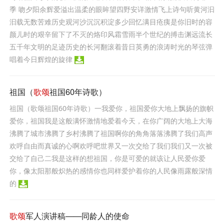
季 吻夕阳余辉爱溢出温柔的眼眸望四野安详激情飞上诗句听黄河汩
汩载无数苦难历史观河沙沉沉积淀多少回忆满目疮痍是你旧时的容
颜儿时的艰辛留下了不灭的烙印风霜雪雨半个世纪的搏击渊远流长
五千年文明的足迹历史的长河翻滚着昔日英勇的浪涛时光的琴弦弹
唱着今日辉煌的旋律
祖国（
歌颂
祖国60年诗歌）
祖国（歌颂祖国60年诗歌）一我爱你，祖国爱你大地上飘扬的旗帜
爱你，祖国我是这般满怀激情地爱着今天，在你广阔的大地上大海
沸腾了城市沸腾了乡村沸腾了祖国啊你的角角落落沸腾了我们高声
欢呼自由而真诚的心啊欢呼吧世界又一次交给了我们我们又一次被
交给了自己二我是这样的想祖国，你是可爱的就该让人民爱你爱
你，像太阳那般炽热的感情你也同样爱护着你的人民像雨露般深情
的
歌颂
军人演讲稿——同龄人的使命