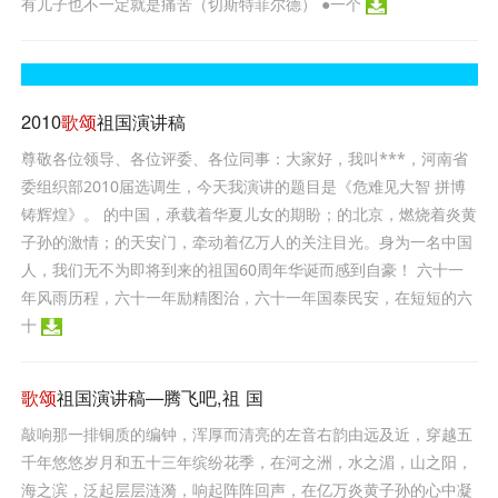
有儿子也不一定就是痛苦（切斯特菲尔德） ●一个
2010
歌颂
祖国演讲稿
尊敬各位领导、各位评委、各位同事：大家好，我叫***，河南省
委组织部2010届选调生，今天我演讲的题目是《危难见大智 拼博
铸辉煌》。 的中国，承载着华夏儿女的期盼；的北京，燃烧着炎黄
子孙的激情；的天安门，牵动着亿万人的关注目光。身为一名中国
人，我们无不为即将到来的祖国60周年华诞而感到自豪！ 六十一
年风雨历程，六十一年励精图治，六十一年国泰民安，在短短的六
十
歌颂
祖国演讲稿—腾飞吧,祖 国
敲响那一排铜质的编钟，浑厚而清亮的左音右韵由远及近，穿越五
千年悠悠岁月和五十三年缤纷花季，在河之洲，水之湄，山之阳，
海之滨，泛起层层涟漪，响起阵阵回声，在亿万炎黄子孙的心中凝