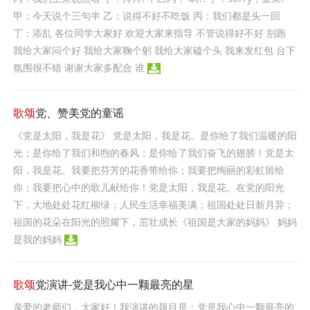
甲：今天说个三句半 乙：说得不好不吃饭 丙：我们都是头一回
丁：添乱 各位同学大家好 欢迎大家来指导 不管说得好不好 别跑
我给大家问个好 我给大家鞠个躬 我给大家磕个头 我来发红包 台下
氛围很不错 谢谢大家多配合 谁
歌颂
党、赞美党的童谣
《党是太阳，我是花》 党是太阳，我是花。是你给了我们温暖的阳
光；是你给了我们和煦的春风；是你给了我们奋飞的翅膀！党是太
阳，我是花。我要把芬芳的花香带给你；我要把绚丽的彩虹留给
你；我要把心中的歌儿献给你！党是太阳，我是花。在党的阳光
下，大地处处花红柳绿；人民生活幸福美满；祖国处处日新月异；
祖国的花朵在阳光的照耀下，茁壮成长《祖国是大家的妈妈》 妈妈
是我的妈妈
歌颂
党演讲-党是我心中一颗最亮的星
亲爱的老师们，大家好！我演讲的题目是：党是我心中一颗最亮的