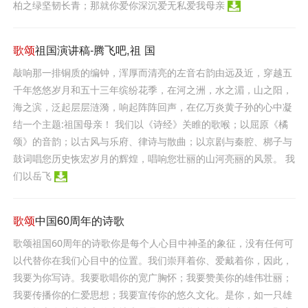
柏之绿坚韧长青；那就你爱你深沉爱无私爱我母亲
歌颂
祖国演讲稿-腾飞吧,祖 国
敲响那一排铜质的编钟，浑厚而清亮的左音右韵由远及近，穿越五
千年悠悠岁月和五十三年缤纷花季，在河之洲，水之湄，山之阳，
海之滨，泛起层层涟漪，响起阵阵回声，在亿万炎黄子孙的心中凝
结一个主题:祖国母亲！ 我们以《诗经》关睢的歌喉；以屈原《橘
颂》的音韵；以古风与乐府、律诗与散曲；以京剧与秦腔、梆子与
鼓词唱您历史恢宏岁月的辉煌，唱响您壮丽的山河亮丽的风景。 我
们以岳飞
歌颂
中国60周年的诗歌
歌颂祖国60周年的诗歌你是每个人心目中神圣的象征，没有任何可
以代替你在我们心目中的位置。我们崇拜着你、爱戴着你，因此，
我要为你写诗。我要歌唱你的宽广胸怀；我要赞美你的雄伟壮丽；
我要传播你的仁爱思想；我要宣传你的悠久文化。是你，如一只雄