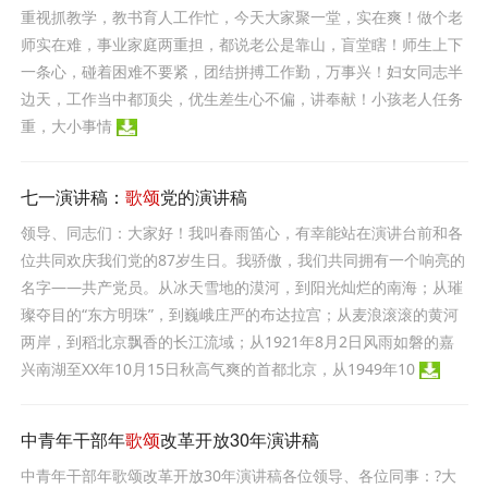
重视抓教学，教书育人工作忙，今天大家聚一堂，实在爽！做个老
师实在难，事业家庭两重担，都说老公是靠山，盲堂瞎！师生上下
一条心，碰着困难不要紧，团结拼搏工作勤，万事兴！妇女同志半
边天，工作当中都顶尖，优生差生心不偏，讲奉献！小孩老人任务
重，大小事情
七一演讲稿：
歌颂
党的演讲稿
领导、同志们：大家好！我叫春雨笛心，有幸能站在演讲台前和各
位共同欢庆我们党的87岁生日。我骄傲，我们共同拥有一个响亮的
名字——共产党员。从冰天雪地的漠河，到阳光灿烂的南海；从璀
璨夺目的“东方明珠”，到巍峨庄严的布达拉宫；从麦浪滚滚的黄河
两岸，到稻北京飘香的长江流域；从1921年8月2日风雨如磐的嘉
兴南湖至XX年10月15日秋高气爽的首都北京，从1949年10
中青年干部年
歌颂
改革开放30年演讲稿
中青年干部年歌颂改革开放30年演讲稿各位领导、各位同事：?大