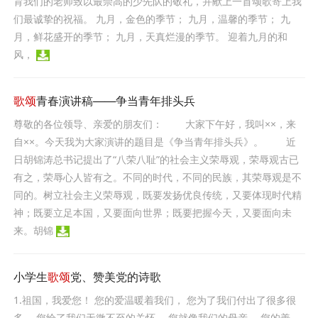
育我们的老师致以最崇高的少先队的敬礼，并献上一首颂歌寄上我
们最诚挚的祝福。 九月，金色的季节； 九月，温馨的季节； 九
月，鲜花盛开的季节； 九月，天真烂漫的季节。 迎着九月的和
风，
歌颂
青春演讲稿——争当青年排头兵
尊敬的各位领导、亲爱的朋友们： 大家下午好，我叫××，来
自××。今天我为大家演讲的题目是《争当青年排头兵》。 近
日胡锦涛总书记提出了“八荣八耻”的社会主义荣辱观，荣辱观古已
有之，荣辱心人皆有之。不同的时代，不同的民族，其荣辱观是不
同的。树立社会主义荣辱观，既要发扬优良传统，又要体现时代精
神；既要立足本国，又要面向世界；既要把握今天，又要面向未
来。胡锦
小学生
歌颂
党、赞美党的诗歌
1.祖国，我爱您！ 您的爱温暖着我们， 您为了我们付出了很多很
多， 您给了我们无微不至的关怀。 您就像我们的母亲， 您的善