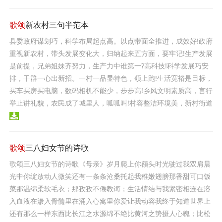
歌颂
新农村三句半范本
县委政府谋划巧，科学布局起点高。以点带面全推进，成效好!政府
重视新农村，带头发展变化大，归纳起来五方面，要牢记!生产发展
是前提，兄弟姐妹齐努力，生产力中谁第一?高科技!科学发展巧安
排，干群一心出新招。一村一品显特色，领上跑!生活宽裕是目标，
买车买房买电脑，数码相机不能少，步步高!乡风文明素质高，言行
举止讲礼貌，农民成了城里人，呱呱叫!村容整洁环境美，新村街道
歌颂
三八妇女节的诗歌
歌颂三八妇女节的诗歌《母亲》岁月爬上你额头时光驶过我双肩晨
光中你绽放动人微笑还有一条条沧桑托起我稚嫩翅膀那香甜可口饭
菜那温绵柔软毛衣；那孜孜不倦教诲；生活情结与我紧密相连在溶
入血液在渗入骨髓里在涌入心窝里你爱让我动容我终于知道世界上
还有那么一样东西比长江之水源绵不绝比黄河之势摄人心魄；比松